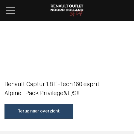
Home
Aanbod
Lease aanbod
Werkplaats
Diensten
Over ons
Verkocht
Contact
Renault Captur 1.8 E-Tech 160 esprit
Alpine+Pack Privilege&L/S!!
Terug naar overzicht