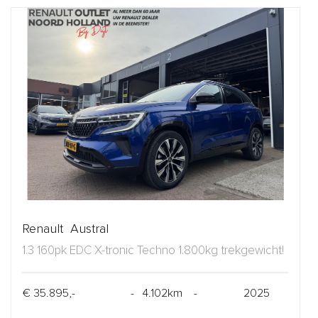
Renault Austral
1.3 160pk EDC X-tronic Techno 1.800kg trekgewicht!
€ 35.895,-
- 4.102km -
2025