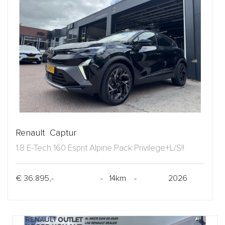
Renault Captur
1.8 E-Tech 160 Esprit Alpine Pack Privilege+L/S!!
€ 36.895,-
- 14km -
2026