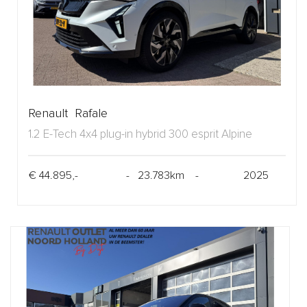
Renault Rafale
1.2 E-Tech 4x4 plug-in hybrid 300 esprit Alpine
€ 44.895,-
- 23.783km -
2025