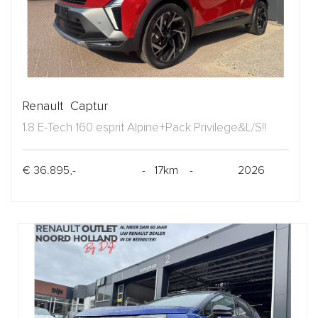
Renault Captur
1.8 E-Tech 160 esprit Alpine+Pack Privilege&L/S!!
€ 36.895,-
- 17km -
2026