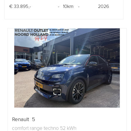
€ 33.895,-
- 10km -
2026
Renault 5
comfort range techno 52 kWh