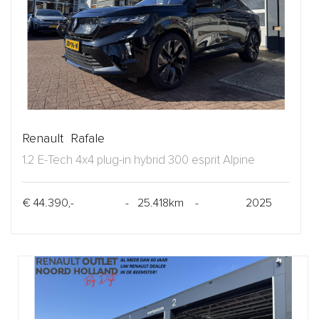
Renault Rafale
1.2 E-Tech 4x4 plug-in hybrid 300 esprit Alpine
€ 44.390,-
- 25.418km -
2025