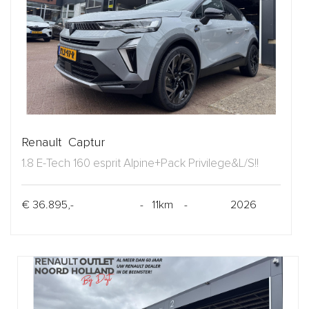
Renault Captur
1.8 E-Tech 160 esprit Alpine+Pack Privilege&L/S!!
€ 36.895,-
- 11km -
2026