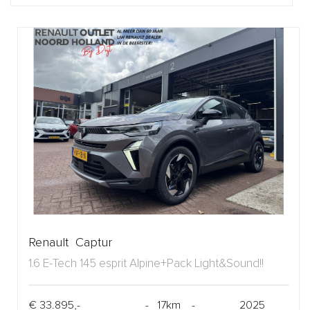
Renault Captur
1.6 E-Tech 145 esprit Alpine+Pack Light&Sound!!
€ 33.895,-
- 17km -
2025