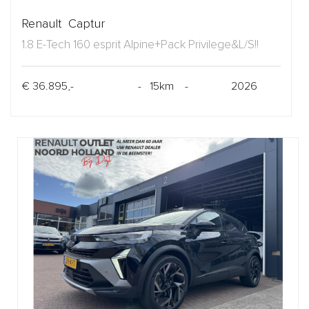
Renault Captur
1.8 E-Tech 160 esprit Alpine+Pack Privilege&L/S!!
€ 36.895,-
- 15km -
2026