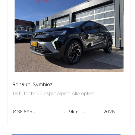
Renault Symbioz
1.8 E-Tech 160 esprit Alpine Alle opties!!
€ 38.895,-
- 9km -
2026