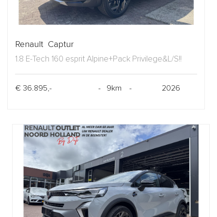
Renault Captur
1.8 E-Tech 160 esprit Alpine+Pack Privilege&L/S!!
€ 36.895,-
- 9km -
2026