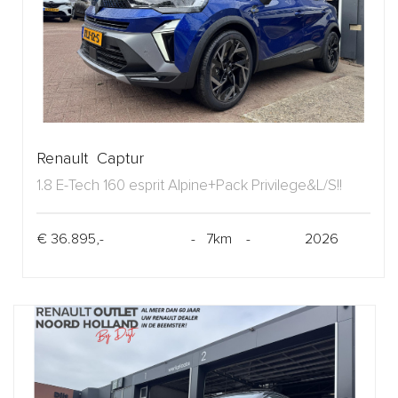
Renault Captur
1.8 E-Tech 160 esprit Alpine+Pack Privilege&L/S!!
€ 36.895,-
- 7km -
2026