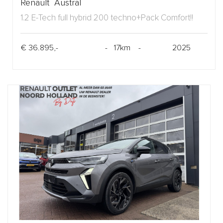
Renault Austral
1.2 E-Tech full hybrid 200 techno+Pack Comfort!!
€ 36.895,-
- 17km -
2025