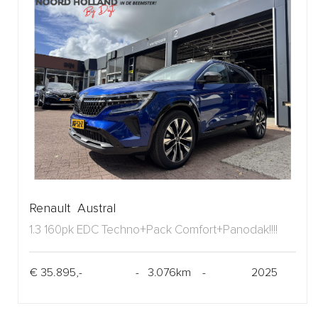
Renault Austral
1.3 160pk EDC Techno+Pack Comfort+Panodak!!!!
€ 35.895,-
- 3.076km -
2025