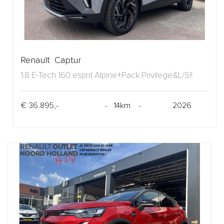
Renault Captur
1.8 E-Tech 160 esprit Alpine+Pack Privilege&L/S!!
€ 36.895,-
- 14km -
2026