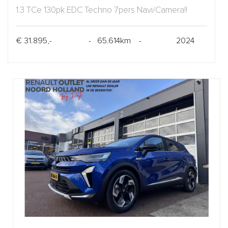
1.3 TCe 130pk EDC Techno 7pers Navi/Camera!!
€ 31.895,-
- 65.614km -
2024