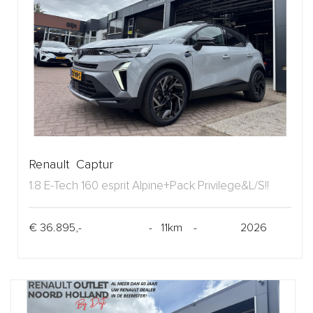
Renault Captur
1.8 E-Tech 160 esprit Alpine+Pack Privilege&L/S!!
€ 36.895,-
- 11km -
2026