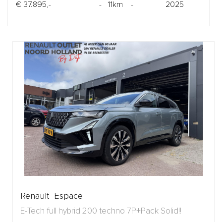
€ 37.895,-
- 11km -
2025
Renault Espace
E-Tech full hybrid 200 techno 7P+Pack Solid!!