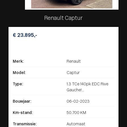
Renault Captur
€ 23.895,-
Merk:
Renault
Model:
Captur
Type:
1.3 TCe 140pk EDC Rive
Gauche!...
Bouwjaar:
06-02-2023
Km-stand:
50.700 KM
Transmissie:
Automaat