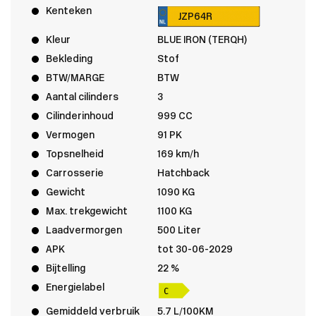
Kenteken
JZP64R
Kleur
BLUE IRON (TERQH)
Bekleding
Stof
BTW/MARGE
BTW
Aantal cilinders
3
Cilinderinhoud
999 CC
Vermogen
91 PK
Topsnelheid
169 km/h
Carrosserie
Hatchback
Gewicht
1090 KG
Max. trekgewicht
1100 KG
Laadvermorgen
500 Liter
APK
tot 30-06-2029
Bijtelling
22 %
Energielabel
Gemiddeld verbruik
5.7 L/100KM