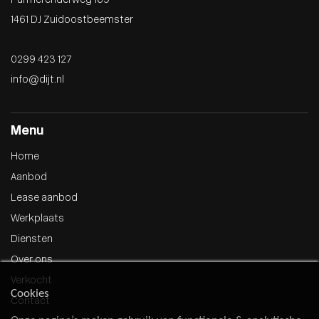
Purmerenderweg 169
1461 DJ Zuidoostbeemster
0299 423 127
info@dijt.nl
Menu
Home
Aanbod
Lease aanbod
Werkplaats
Diensten
Over ons
Verkocht
Cookies
Contact