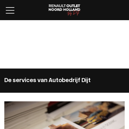
Home
Aanbod
Lease aanbod
Werkplaats
Diensten
Over ons
Verkocht
Contact
De services van Autobedrijf Dijt