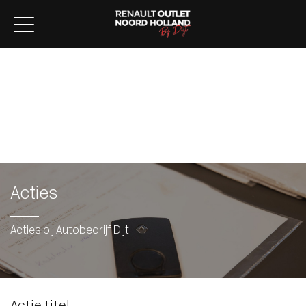
Home
Aanbod
Lease aanbod
Werkplaats
Diensten
Over ons
Verkocht
Contact
Acties
Acties bij Autobedrijf Dijt